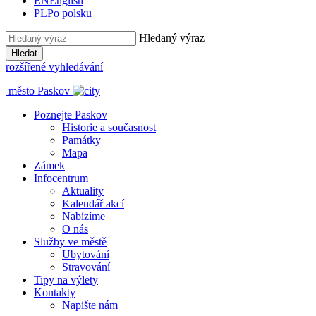
EN
English
PL
Po polsku
Hledaný výraz
Hledat
rozšířené vyhledávání
město Paskov
Poznejte Paskov
Historie a současnost
Památky
Mapa
Zámek
Infocentrum
Aktuality
Kalendář akcí
Nabízíme
O nás
Služby ve městě
Ubytování
Stravování
Tipy na výlety
Kontakty
Napište nám