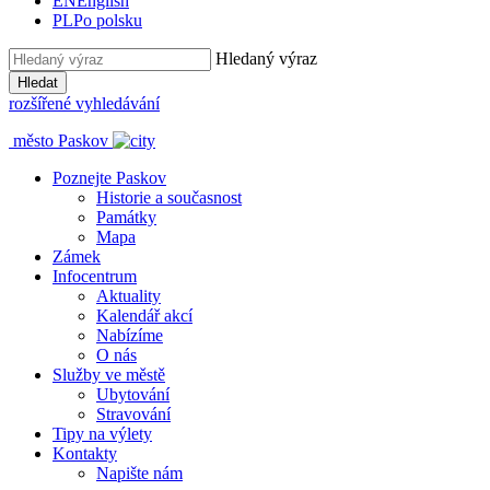
EN
English
PL
Po polsku
Hledaný výraz
Hledat
rozšířené vyhledávání
město Paskov
Poznejte Paskov
Historie a současnost
Památky
Mapa
Zámek
Infocentrum
Aktuality
Kalendář akcí
Nabízíme
O nás
Služby ve městě
Ubytování
Stravování
Tipy na výlety
Kontakty
Napište nám