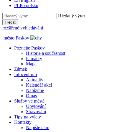
EN
English
PL
Po polsku
Hledaný výraz
Hledat
rozšířené vyhledávání
město Paskov
Poznejte Paskov
Historie a současnost
Památky
Mapa
Zámek
Infocentrum
Aktuality
Kalendář akcí
Nabízíme
O nás
Služby ve městě
Ubytování
Stravování
Tipy na výlety
Kontakty
Napište nám