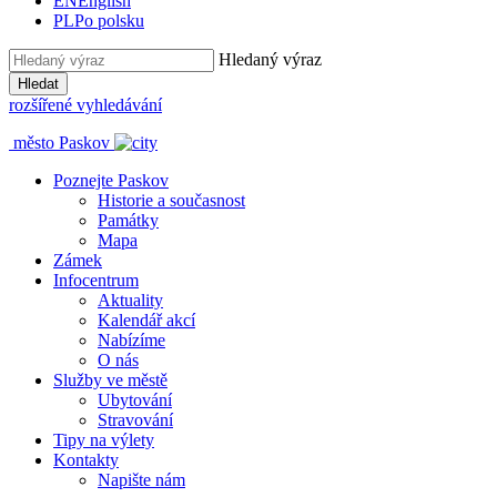
EN
English
PL
Po polsku
Hledaný výraz
Hledat
rozšířené vyhledávání
město Paskov
Poznejte Paskov
Historie a současnost
Památky
Mapa
Zámek
Infocentrum
Aktuality
Kalendář akcí
Nabízíme
O nás
Služby ve městě
Ubytování
Stravování
Tipy na výlety
Kontakty
Napište nám