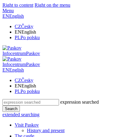
Right to content
Right on the menu
Menu
EN
English
CZ
Česky
EN
English
PL
Po polsku
Infocentrum
Paskov
Infocentrum
Paskov
EN
English
CZ
Česky
EN
English
PL
Po polsku
expression searched
Search
extended searching
Visit Paskov
History and present
The castle