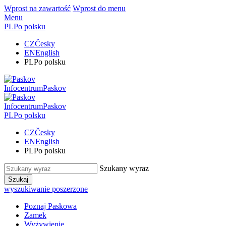
Wprost na zawartość
Wprost do menu
Menu
PL
Po polsku
CZ
Česky
EN
English
PL
Po polsku
Infocentrum
Paskov
Infocentrum
Paskov
PL
Po polsku
CZ
Česky
EN
English
PL
Po polsku
Szukany wyraz
Szukaj
wyszukiwanie poszerzone
Poznaj Paskowa
Zamek
Wyżywienie