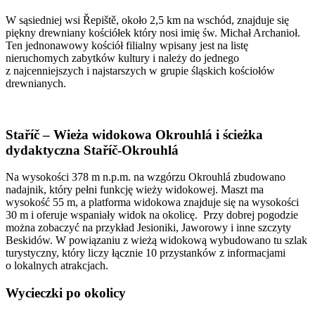
W sąsiedniej wsi Řepiště, około 2,5 km na wschód, znajduje się
piękny drewniany kościółek który nosi imię św. Michał Archanioł.
Ten jednonawowy kościół filialny wpisany jest na listę
nieruchomych zabytków kultury i należy do jednego
z najcenniejszych i najstarszych w grupie śląskich kościołów
drewnianych.
Staříč – Wieża widokowa Okrouhlá i ścieżka
dydaktyczna Staříč-Okrouhlá
Na wysokości 378 m n.p.m. na wzgórzu Okrouhlá zbudowano
nadajnik, który pełni funkcję wieży widokowej. Maszt ma
wysokość 55 m, a platforma widokowa znajduje się na wysokości
30 m i oferuje wspaniały widok na okolicę. Przy dobrej pogodzie
można zobaczyć na przykład Jesioniki, Jaworowy i inne szczyty
Beskidów. W powiązaniu z wieżą widokową wybudowano tu szlak
turystyczny, który liczy łącznie 10 przystanków z informacjami
o lokalnych atrakcjach.
Wycieczki po okolicy