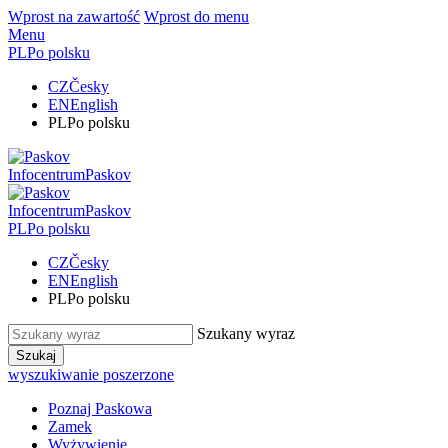
Wprost na zawartość
Wprost do menu
Menu
PL
Po polsku
CZ
Česky
EN
English
PL
Po polsku
Infocentrum
Paskov
Infocentrum
Paskov
PL
Po polsku
CZ
Česky
EN
English
PL
Po polsku
Szukany wyraz
Szukaj
wyszukiwanie poszerzone
Poznaj Paskowa
Zamek
Wyżywienie