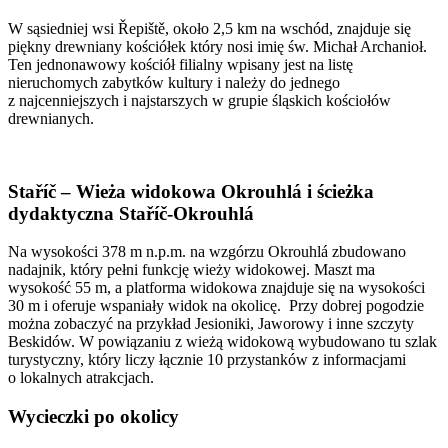
W sąsiedniej wsi Řepiště, około 2,5 km na wschód, znajduje się
piękny drewniany kościółek który nosi imię św. Michał Archanioł.
Ten jednonawowy kościół filialny wpisany jest na listę
nieruchomych zabytków kultury i należy do jednego
z najcenniejszych i najstarszych w grupie śląskich kościołów
drewnianych.
Staříč – Wieża widokowa Okrouhlá i ścieżka
dydaktyczna Staříč-Okrouhlá
Na wysokości 378 m n.p.m. na wzgórzu Okrouhlá zbudowano
nadajnik, który pełni funkcję wieży widokowej. Maszt ma
wysokość 55 m, a platforma widokowa znajduje się na wysokości
30 m i oferuje wspaniały widok na okolicę. Przy dobrej pogodzie
można zobaczyć na przykład Jesioniki, Jaworowy i inne szczyty
Beskidów. W powiązaniu z wieżą widokową wybudowano tu szlak
turystyczny, który liczy łącznie 10 przystanków z informacjami
o lokalnych atrakcjach.
Wycieczki po okolicy