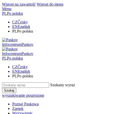
Wprost na zawartość
Wprost do menu
Menu
PL
Po polsku
CZ
Česky
EN
English
PL
Po polsku
Infocentrum
Paskov
Infocentrum
Paskov
PL
Po polsku
CZ
Česky
EN
English
PL
Po polsku
Szukany wyraz
Szukaj
wyszukiwanie poszerzone
Poznaj Paskowa
Zamek
Wyżywienie