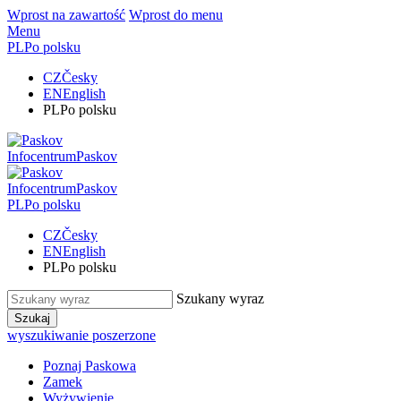
Wprost na zawartość
Wprost do menu
Menu
PL
Po polsku
CZ
Česky
EN
English
PL
Po polsku
Infocentrum
Paskov
Infocentrum
Paskov
PL
Po polsku
CZ
Česky
EN
English
PL
Po polsku
Szukany wyraz
Szukaj
wyszukiwanie poszerzone
Poznaj Paskowa
Zamek
Wyżywienie