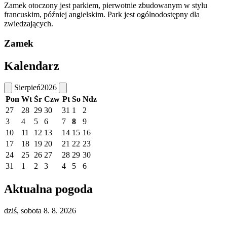
Zamek otoczony jest parkiem, pierwotnie zbudowanym w stylu
francuskim, później angielskim. Park jest ogólnodostępny dla
zwiedzających.
Zamek
Kalendarz
Sierpień
2026
Pon
Wt
Śr
Czw
Pt
So
Ndz
27
28
29
30
31
1
2
3
4
5
6
7
8
9
10
11
12
13
14
15
16
17
18
19
20
21
22
23
24
25
26
27
28
29
30
31
1
2
3
4
5
6
Aktualna pogoda
dziś, sobota 8. 8. 2026