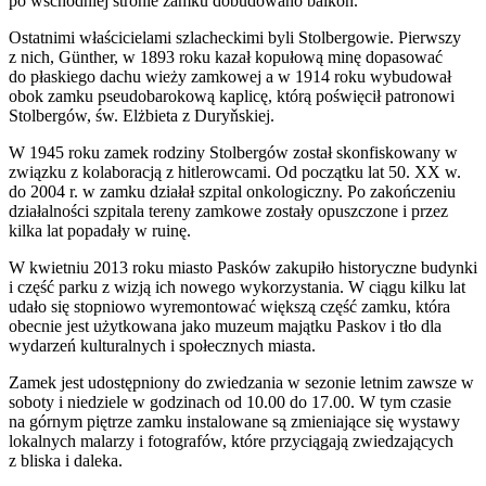
po wschodniej stronie zamku dobudowano balkon.
Ostatnimi właścicielami szlacheckimi byli Stolbergowie. Pierwszy
z nich, Günther, w 1893 roku kazał kopułową minę dopasować
do płaskiego dachu wieży zamkowej a w 1914 roku wybudował
obok zamku pseudobarokową kaplicę, którą poświęcił patronowi
Stolbergów, św. Elżbieta z Duryňskiej.
W 1945 roku zamek rodziny Stolbergów został skonfiskowany w
związku z kolaboracją z hitlerowcami. Od początku lat 50. XX w.
do 2004 r. w zamku działał szpital onkologiczny. Po zakończeniu
działalności szpitala tereny zamkowe zostały opuszczone i przez
kilka lat popadały w ruinę.
W kwietniu 2013 roku miasto Pasków zakupiło historyczne budynki
i część parku z wizją ich nowego wykorzystania. W ciągu kilku lat
udało się stopniowo wyremontować większą część zamku, która
obecnie jest użytkowana jako muzeum majątku Paskov i tło dla
wydarzeń kulturalnych i społecznych miasta.
Zamek jest udostępniony do zwiedzania w sezonie letnim zawsze w
soboty i niedziele w godzinach od 10.00 do 17.00. W tym czasie
na górnym piętrze zamku instalowane są zmieniające się wystawy
lokalnych malarzy i fotografów, które przyciągają zwiedzających
z bliska i daleka.