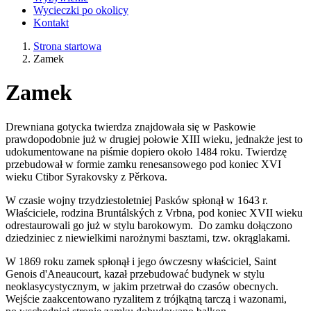
Wycieczki po okolicy
Kontakt
Strona startowa
Zamek
Zamek
Drewniana gotycka twierdza znajdowała się w Paskowie
prawdopodobnie już w drugiej połowie XIII wieku, jednakże jest to
udokumentowane na piśmie dopiero około 1484 roku. Twierdzę
przebudował w formie zamku renesansowego pod koniec XVI
wieku Ctibor Syrakovsky z Pěrkova.
W czasie wojny trzydziestoletniej Pasków spłonął w 1643 r.
Właściciele, rodzina Bruntálských z Vrbna, pod koniec XVII wieku
odrestaurowali go już w stylu barokowym. Do zamku dołączono
dziedziniec z niewielkimi narożnymi basztami, tzw. okrąglakami.
W 1869 roku zamek spłonął i jego ówczesny właściciel, Saint
Genois d'Aneaucourt, kazał przebudować budynek w stylu
neoklasycystycznym, w jakim przetrwał do czasów obecnych.
Wejście zaakcentowano ryzalitem z trójkątną tarczą i wazonami,