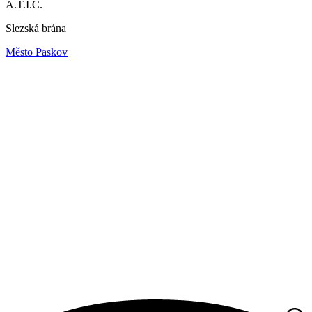
A.T.I.C.
Slezská brána
Město Paskov