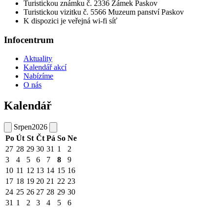
Turistickou známku č. 2336 Zámek Paskov
Turistickou vizitku č. 5566 Muzeum panství Paskov
K dispozici je veřejná wi-fi síť
Infocentrum
Aktuality
Kalendář akcí
Nabízíme
O nás
Kalendář
Srpen
2026
Po
Út
St
Čt
Pá
So
Ne
27
28
29
30
31
1
2
3
4
5
6
7
8
9
10
11
12
13
14
15
16
17
18
19
20
21
22
23
24
25
26
27
28
29
30
31
1
2
3
4
5
6