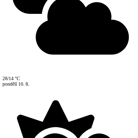
28/14 °C
pondělí
10. 8.