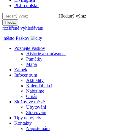
EN
English
PL
Po polsku
Hledaný výraz
Hledat
rozšířené vyhledávání
město Paskov
Poznejte Paskov
Historie a současnost
Památky
Mapa
Zámek
Infocentrum
Aktuality
Kalendář akcí
Nabízíme
O nás
Služby ve městě
Ubytování
Stravování
Tipy na výlety
Kontakty
Napište nám