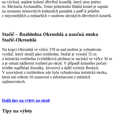
na východ, najdete krásný dřevěný kostelík, který nese jméno
sv. Michaela Archanděla. Tento jednolodní filiální kostel je zapsán
na seznamu nemovitých kulturních památek a patří k jedněm
z nejcennějších a nejstarších v souboru slezských dřevěných kostelů.
Staříč – Rozhledna Okrouhlá a naučná stezka
Staříč-Okrouhlá
Na kopci Okrouhlá ve výšce 378 m nad mořem je vybudován
vysílač, který slouží jako rozhledna. Stožár je vysoký 55 m
a turistická rozhledna (vyhlídková plošina) se nachází ve výšce 30 m
a je odsud nádherný rozhled po okolí. V případě krásného počasí
uvidíte například Jeseníky, Javorový a další vrcholy Beskyd.
V souvislosti s rozhlednou zde byla vybudována turistická stezka,
která má celkem 10 zastavení s informacemi o místních
zajímavostech.
Další tipy na výlety po okolí
Tipy na výlety