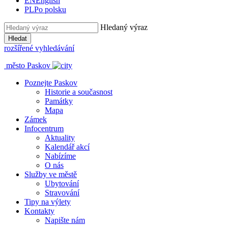
EN
English
PL
Po polsku
Hledaný výraz
Hledat
rozšířené vyhledávání
město Paskov
Poznejte Paskov
Historie a současnost
Památky
Mapa
Zámek
Infocentrum
Aktuality
Kalendář akcí
Nabízíme
O nás
Služby ve městě
Ubytování
Stravování
Tipy na výlety
Kontakty
Napište nám