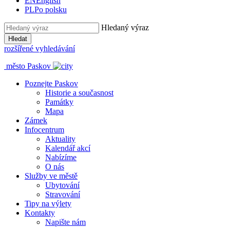
EN
English
PL
Po polsku
Hledaný výraz
Hledat
rozšířené vyhledávání
město Paskov
Poznejte Paskov
Historie a současnost
Památky
Mapa
Zámek
Infocentrum
Aktuality
Kalendář akcí
Nabízíme
O nás
Služby ve městě
Ubytování
Stravování
Tipy na výlety
Kontakty
Napište nám