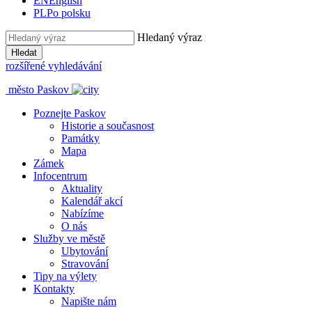
EN
English
PL
Po polsku
Hledaný výraz
Hledat
rozšířené vyhledávání
město Paskov
Poznejte Paskov
Historie a současnost
Památky
Mapa
Zámek
Infocentrum
Aktuality
Kalendář akcí
Nabízíme
O nás
Služby ve městě
Ubytování
Stravování
Tipy na výlety
Kontakty
Napište nám