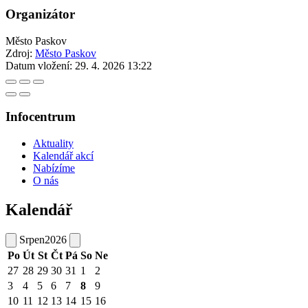
Organizátor
Město Paskov
Zdroj:
Město Paskov
Datum vložení:
29. 4. 2026 13:22
Infocentrum
Aktuality
Kalendář akcí
Nabízíme
O nás
Kalendář
Srpen
2026
Po
Út
St
Čt
Pá
So
Ne
27
28
29
30
31
1
2
3
4
5
6
7
8
9
10
11
12
13
14
15
16