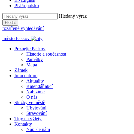
EN
English
PL
Po polsku
Hledaný výraz
Hledat
rozšířené vyhledávání
město Paskov
Poznejte Paskov
Historie a současnost
Památky
Mapa
Zámek
Infocentrum
Aktuality
Kalendář akcí
Nabízíme
O nás
Služby ve městě
Ubytování
Stravování
Tipy na výlety
Kontakty
Napište nám