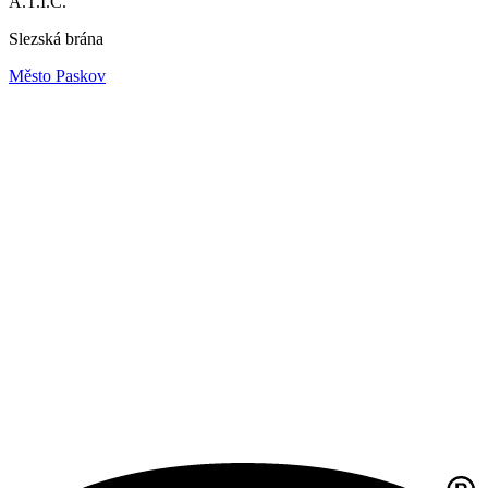
A.T.I.C.
Slezská brána
Město Paskov